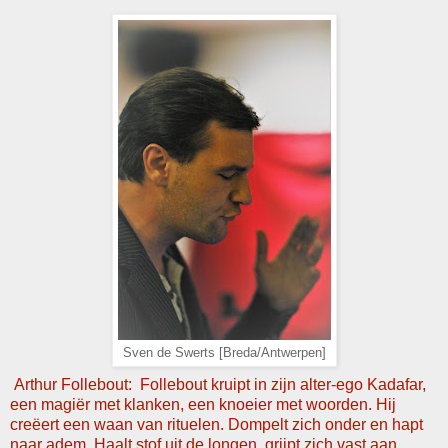
Sven de Swerts [Breda/Antwerpen]
Arthur Follebout: Follebout kruipt in zijn alter-ego Kadafar,
een magiër met klanken, een knoeier met woorden. Hij
creëert een waan van rituelen. Dompelt zich onder en hapt
naar adem. Haalt stof uit de longen, grijpt zich vast aan