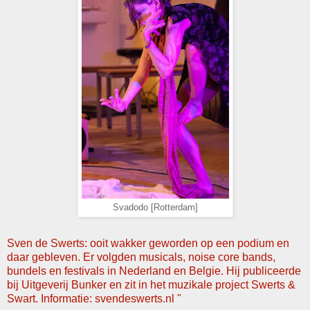
Svadodo [Rotterdam]
Sven de Swerts: ooit wakker geworden op een podium en
daar gebleven. Er volgden musicals, noise core bands,
bundels en festivals in Nederland en Belgie. Hij publiceerde
bij Uitgeverij Bunker en zit in het muzikale project Swerts &
Swart. Informatie:
svendeswerts.nl
"